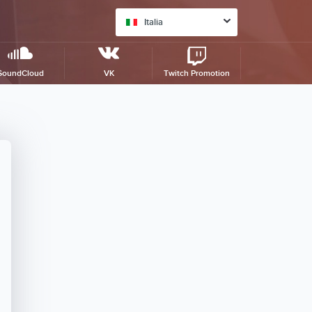
Italia
SoundCloud
VK
Twitch Promotion