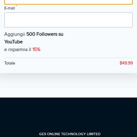
*
E-mail
Aggiungii
500 Followers su
YouTube
e risparmia il
15%
Totale
$
49.99
GES ONLINE TECHNOLOGY LIMITED