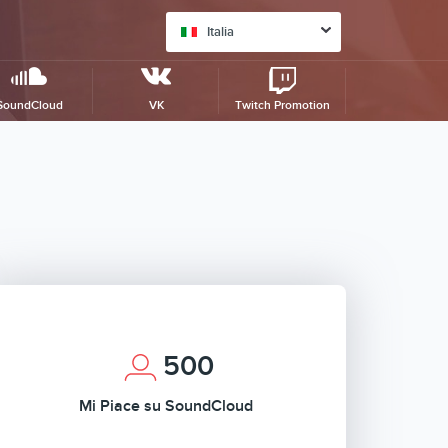
Italia
SoundCloud
VK
Twitch Promotion
500
Mi Piace su SoundCloud