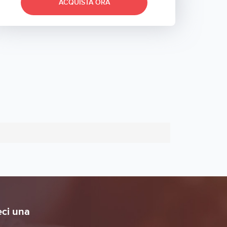
ACQUISTA ORA
eci una