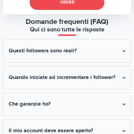
ORDER
Domande frequenti (FAQ)
Qui ci sono tutte le risposte
Questi followers sono reali?
Attiriamo solo iscritti reali e di qualità online.
Quando iniziate ad incrementare i follower?
Tutto dipende dal carico. Il vostro ordine di iscritti o mi piace
potrebbe essere finalizzato entro 10 minuti. Capita che ci
Che garanzie ho?
siano dei ritardi di qualche ora.
Tutti i pagamenti passano attraverso il sistema SafeCharge.
Dopo l'acquisto di iscritti o mi piace, sulla vostra email
Il mio account deve essere aperto?
riceverete uno scontrino elettronico, che ci obbliga ad