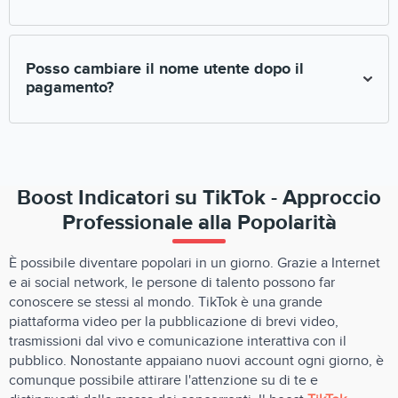
assolvere totalmente all'impegno di promuovere
Si, il tuo profilo deve essere pubblico. La promozione di profili
privati è impossibile.
Posso cambiare il nome utente dopo il
pagamento?
La modifica del nome utante dopo il pagamento della
promozione non è consenstito!
Boost Indicatori su TikTok - Approccio
Professionale alla Popolarità
È possibile diventare popolari in un giorno. Grazie a Internet
e ai social network, le persone di talento possono far
conoscere se stessi al mondo. TikTok è una grande
piattaforma video per la pubblicazione di brevi video,
trasmissioni dal vivo e comunicazione interattiva con il
pubblico. Nonostante appaiano nuovi account ogni giorno, è
comunque possibile attirare l'attenzione su di te e