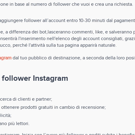
ione in base al numero di follower che vuoi e crea una richiesta.
d aggiungere follower all’account entro 10-30 minuti dal pagament
e, a differenza dei bot,lasceranno commenti, like, e salveranno p
onsentirà l'inserimento nell'elenco degli account consigliati, graz
cco, perché l'attività sulla tua pagina apparirà naturale.
tagram
dal tuo pubblico di destinazione, a seconda della loro posiz
 follower Instagram
cerca di clienti e partner;
ottenere prodotti gratuiti in cambio di recensione;
icità;
o più lettori.