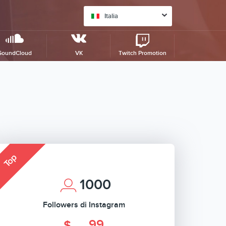
Italia
SoundCloud
VK
Twitch Promotion
Top
1000
Followers di Instagram
.99
$