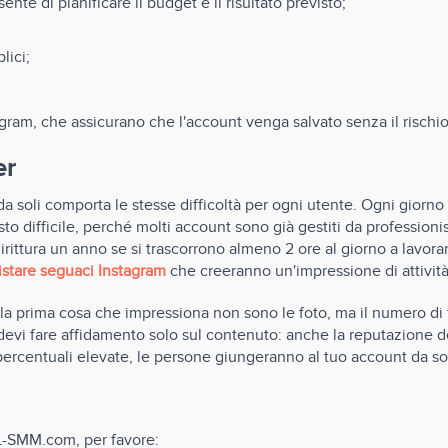
nte di pianificare il budget e il risultato previsto;
lici;
tagram, che assicurano che l'account venga salvato senza il rischio
er
a soli comporta le stesse difficoltà per ogni utente. Ogni giorn
sto difficile, perché molti account sono già gestiti da professio
irittura un anno se si trascorrono almeno 2 ore al giorno a lavor
istare seguaci Instagram
che creeranno un'impressione di attività
a prima cosa che impressiona non sono le foto, ma il numero di fo
devi fare affidamento solo sul contenuto: anche la reputazione de
ercentuali elevate, le persone giungeranno al tuo account da sole
L-SMM.com, per favore: