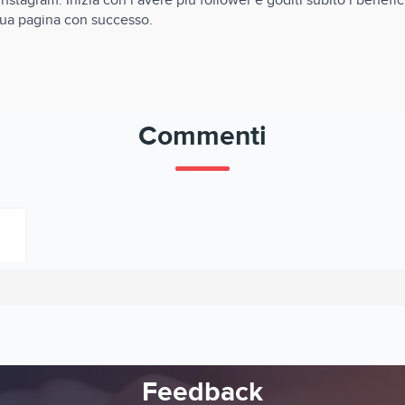
stagram. Inizia con l’avere più follower e goditi subito i benefic
 tua pagina con successo.
Commenti
Feedback